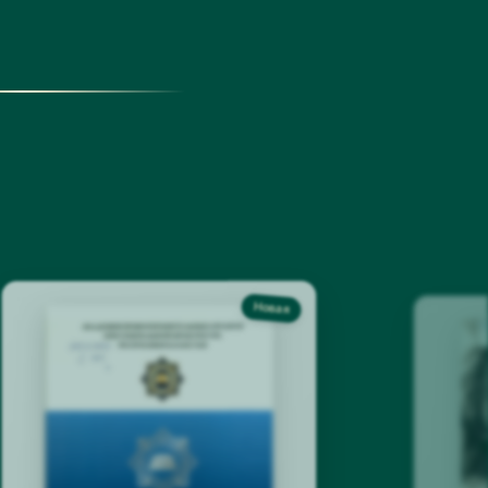
вынужденного переселения, утраты родного
дома, духовной стойкости человека,
исторической памяти, национальной
идентичности и общечеловеческих
нравственных ценностей. Через судьбы героев
авторы предлагают глубокое философское
осмысление исторических событий,
сохранивших особое значение в памяти
нескольких поколений.
В мероприятии приняли участие писатели,
литературоведы, историки, преподаватели
высших учебных заведений, деятели культуры
и общественности, специалисты библиотечной
сферы, студенты, представители средств
массовой информации и читатели.
В рамках мероприятия состоялась
Новая
презентация романа, творческая встреча с
авторами, обсуждение истории создания книги
и ее идейно-художественного содержания,
открытый диалог с читателями, сессия
вопросов и ответов, а также автограф-сессия.