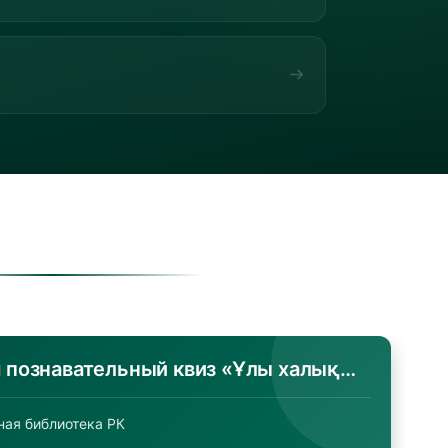
Доступные базы данных Национальной библиотеки Респ...
ная библиотека РК