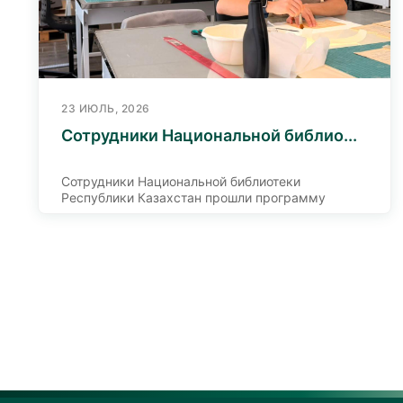
23 ИЮЛЬ, 2026
Сотрудники Национальной библио...
Сотрудники Национальной библиотеки
Республики Казахстан прошли программу
повышения квалификации по реставрации
документов в Российской государственной
библиотеке.
Обучение проходило с 13 по 24 июля 2026 года
и включало теоретические и практические
занятия. В ходе программы специалисты
освоили современные методы реставрации,
консервации и восстановления редких
документов на бумажной основе, а также
изучили передовой опыт в сфере сохранения
документального культурного наследия.
По итогам обучения сотрудники успешно