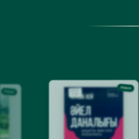
прошли итоговую аттестацию и получили
удостоверения о повышении квалификации.
Новая
Новая