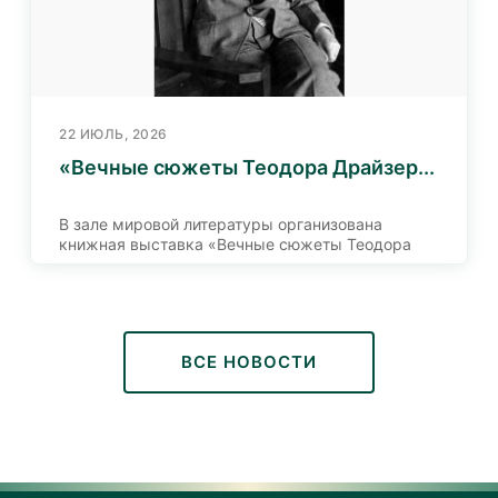
22 ИЮЛЬ, 2026
«Вечные сюжеты Теодора Драйзер...
В зале мировой литературы организована
книжная выставка «Вечные сюжеты Теодора
Драйзера», посвященная 155 – летию со дня
рождения знаменитого американского
писателя, романиста и общественного
деятеля Теодора Драйзер.
Теодор Герман Альберт Драйзер (1871-
ВСЕ НОВОСТИ
1945) – один из крупнейших представителей
американской литературы XX века, чьё
творчество заняло достойное место среди
классиков мировой литературы. Его
произведения, посвященные острым
социальным проблемам, человеческим
стремлениям и нравственному выбору