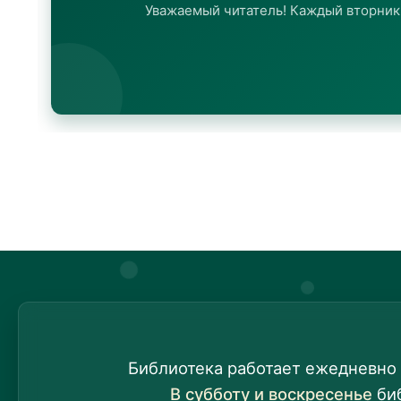
нальная библиотека Республики Казахстан проводит мастер-классы в спра...
Библиотека работает ежедневно 
В субботу и воскресенье
би