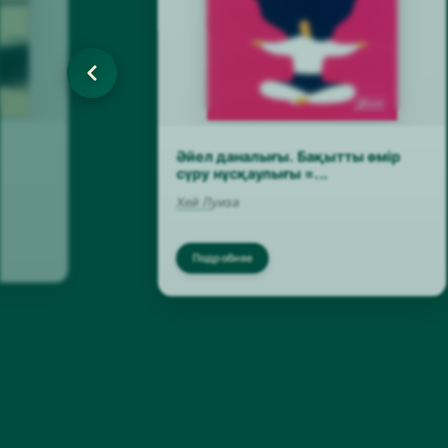
Әйел даналығы. Бақытты өмір
сүру нұсқаулығы =...
Хей Луиза
Подробнее