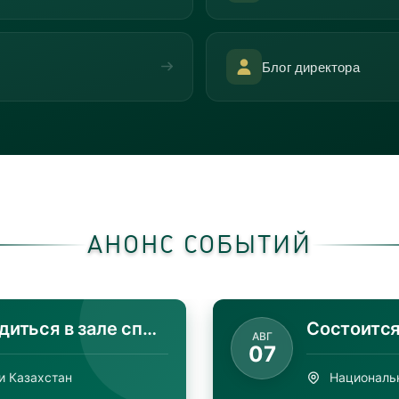
Блог директора
АНОНС СОБЫТИЙ
Состоится познавательный квиз «Ұлы халықтың – Ұлы ...
ДЕК
31
Националь