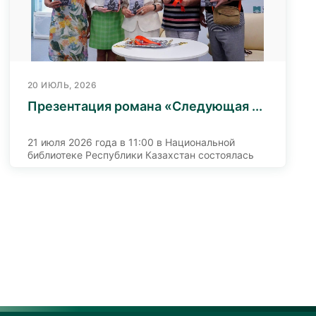
20 ИЮЛЬ, 2026
Презентация романа «Следующая ...
21 июля 2026 года в 11:00 в Национальной
библиотеке Республики Казахстан состоялась
презентация романа азербайджанских
авторов Ислама Атакишиева и Эльчина
Сулейманова «Следующая станция».
Мероприятие направлено на развитие
культурно-гуманитарного сотрудничества
между Казахстаном и Азербайджаном,
укрепление литературных связей и сохранение
исторической памяти.
Роман «Следующая станция» посвящен
одной из трагических страниц истории XX века
– депортации народов из Грузии в Казахстан в
1944 году. В произведении поднимаются темы