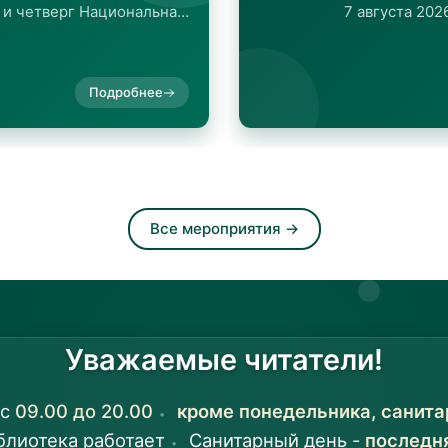
7 августа 2026 года в 11:00 в Национальной библиотеке Республики Казахстан состоится познавательный квиз «Ұлы халықтың –...
Подробнее
Все мероприятия
→
Уважаемые читатели!
с
09.00 до 20.00
кроме понедельника, санита
блиотека работает
Санитарный день -
последн